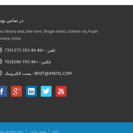
در تماس بود
wu factory area, Xike town, Tongan district, Xiamen city, Fujian
ovince, China
تلفن : +86-86-592-7391375
فکس : +86-592-7018286
ROOT@XMZXL.COM
پست الکترونیک :
xml
نقشه سایت
.
dyyseo.com
کپی رایت © 2026 XIAMEN ZHONGXINGLONG AIR CONDITIONING EQUIPMENT CO LTD.تمام حقوق محفوظ است. طراحی شده توسط