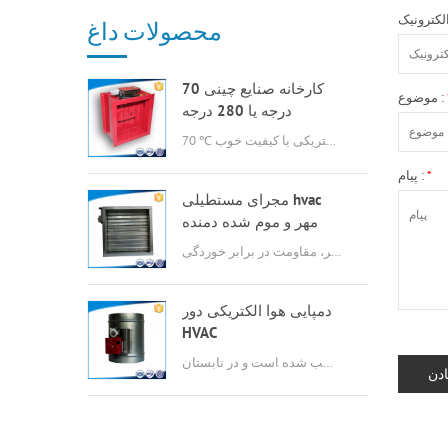
محصولات داغ
کارخانه صنایع چینی 70
موضوع :
درجه یا 280 درجه
گازسوز msfd hvac برای
70 ℃ یا 280 ℃ دیافراگم آتش الکتریکی با کیفیت خوب
تهویه هوا
*
پیام :
مجرای مستطیلی hvac
مهر و موم شده دمنده
هوا
مخزن حجم هوا ویژگی های ساخت و ساز ساده، نشت کم، گشتاور کوچک، عملیات انعطاف پذیر، مقاومت در برابر خوردگی.
دمپایی هوا الکتریکی دور
HVAC
این در اتاق چیلر نصب شده است و در تابستان fan.in محور است. هنگامی که طرفداران محوری در حال اجرا هستند، دمپر نیز در حال اجرا است تا هوا را از طریق چیلرها خالی کند؛ در زمستان، فن محوری کار نمی کند، و هم