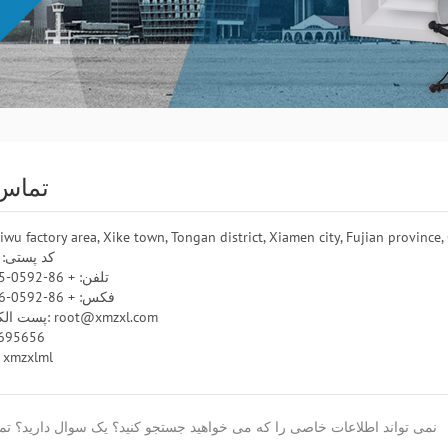
تماس 
iwu factory area, Xike town, Tongan district, Xiamen city, Fujian province,
کد پستی: 361100
تلفن: + 86-0592-7391375
فکس: + 86-0592-7018286
پست الکترونیکی: root@xmzxl.com
0695656
اسکایپ: mzxlml
نمی تواند اطلاعات خاصی را که می خواهید جستجو کنید؟ یک سوال دارید؟ تما