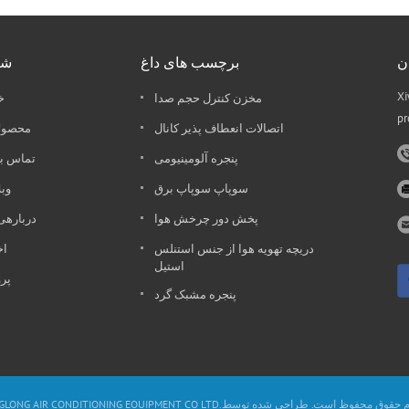
ن
برچسب های داغ
شر
Xi
مخزن کنترل حجم صدا
خ
pr
اتصالات انعطاف پذیر کانال
محصول
پنجره آلومینیومی
تماس با
سوپاپ سوپاپ برق
وب
پخش دور چرخش هوا
دربارهی
دریچه تهویه هوا از جنس استنلس
اخ
استیل
پر
پنجره مشبک گرد