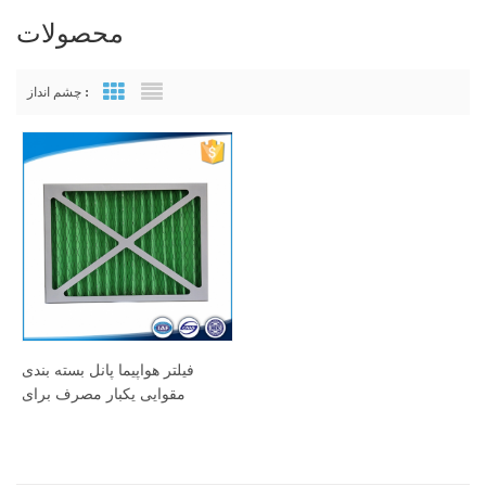
محصولات
چشم انداز :
Grid View
List View
فیلتر هواپیما پانل بسته بندی
مقوایی یکبار مصرف برای
سیستم hvac