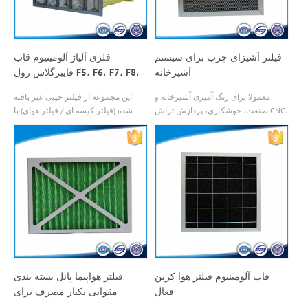
فیلتر آشپزای چرب برای سیستم
فلزی آلیاژ آلومینیوم قاب
آشپزخانه
فایبرگلاس رول F5، F6، F7، F8،
F9 کیسه فیلتر کیسه
معمولا برای رنگ آمیزی آشپزخانه و
این مجموعه از فیلتر جیبی غیر بافته
صنعت، جوشکاری، پردازش تراش CNC،
شده (فیلتر کیسه ای / فیلتر هوای) با
کارایی می تواند 99٪ زمانی که ذرات
استفاده از طراحی مقاوم در برابر
1.0um با بسیاری از رول های فولاد ضد
نشت، سه طرفه مهر و موم شده برای
زنگ به عنوان فیلتر رسانه ای، می تواند
جلوگیری از retraction یا avulsion. راه
دمای بالا و عمر طولانی، آن
ورود هوا به داخل کیسه دوخت پهنا دارد و
با یک مهره گرماسنجی مهر و موم شده
است. ساختار ویژه آن، جریان هوا را در
سراسر کیسه متعادل می کند، مقاومت
را کاهش می دهد و ظرفیت گرد و
غبار22
قاب آلومینیوم فیلتر هوا کربن
فیلتر هواپیما پانل بسته بندی
فعال
مقوایی یکبار مصرف برای
سیستم hvac