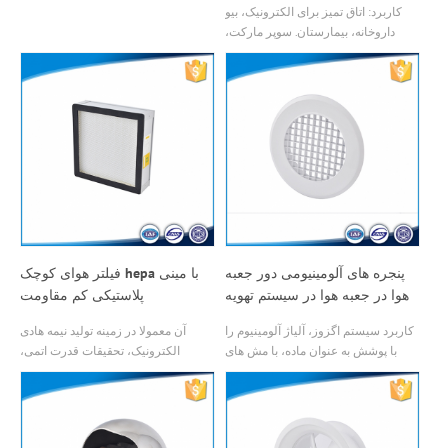
کاربرد: اتاق تمیز برای الکترونیک، بیو
داروخانه، بیمارستان. سوپر مارکت،
ایستگاه راه آهن و غیره
پنجره های آلومینیومی دور جعبه
فیلتر هوای کوچک hepa با مینی
هوا در جعبه هوا در سیستم تهویه
پلاستیکی کم مقاومت
مطبوع
کاربرد سیستم اگزوز، آلیاژ آلومینیوم را
آن معمولا در زمینه تولید نیمه هادی
با پوشش به عنوان ماده، با مش های
الکترونیک، تحقیقات قدرت اتمی،
مشکوک برای جلوگیری از حشرات می
پزشکی، ماشین آلات دقیق و لوازم
گیرد. قطر: از 150 تا 250 میلی متر؛
آرایشی و غیره و به همین ترتیب در اتاق
مقاومت سر و صدا در محیط داخلی؛
تمیز .
نصب آسان و عملکرد خوب؛ تحمل با�