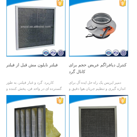
همراه با مقاومت بالا در برابر سایش و
نگه داشتن گرد و غبار بالا و آسان برای
مواد شیمیایی است. این رسانه ها خواص
شستشو و غیره است.
انتشار کیک گرد و غبار در مق�
کنترل دیافراگم عریض حجم برای
فیلتر نایلون مش قبل از فیلتر
کانال گرد
دمپر ایریس یک راه حل ایده آل برای
کاربرد: گرد و غبار فیلتر، به طور
اندازه گیری و تنظیم جریان هوا دقیق و
گسترده ای در واحد فن، پخش کننده و
سریع می باشد. این تیغه یک فلنج اندازه
تجهیزات داخلی با جریان هوای بزرگ
گیری را ایجاد می کند که امکان اندازه
استفاده می شود، همچنین برای پیش
گیری جریان را فراهم می کند، جریان
فیلتر کردن سیستم تهویه هوا و اتاق
هوا را می توان با
تمیز استفاده می شود.